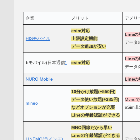
企業
メリット
デメリ
esim対応
Line
HISモバイル
上限設定機能
データ
データ追加が安い
Line
bモバイル(日本通信
)
esim対応
データ
NURO Mobile
Line
10分かけ放題(+550円)
データ使い放題(+385円)
Mvno
mineo
などオプションが充実
eSim
Lineの
年齢認証
ができる
MNO回線だから早い
Lineの
年齢認証
ができる
LINEMO(ラインモ)
データ