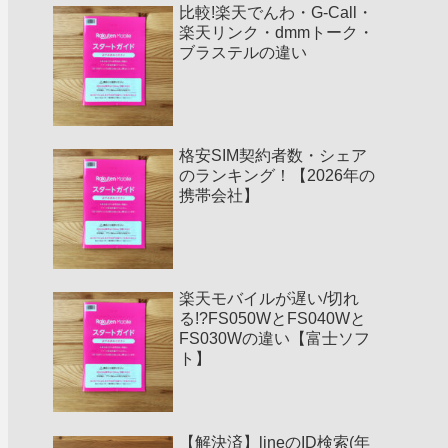
比較!楽天でんわ・G-Call・
楽天リンク・dmmトーク・
ブラステルの違い
格安SIM契約者数・シェア
のランキング！【2026年の
携帯会社】
楽天モバイルが遅い/切れ
る!?FS050WとFS040Wと
FS030Wの違い【富士ソフ
ト】
【解決済】lineのID検索(年