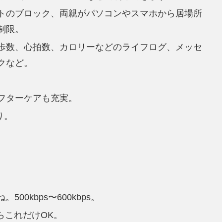
トのブロック、両親がパソコンやスマホから居場所
制限。
歩数、心拍数、カロリーなどのライフログ、メッセ
クなど。
。
フターケアも充実。
り。
00kbps〜600kbps。
らこれだけOK。