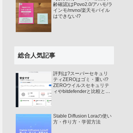
齢確認)はPovo2.0/アハモ/ラ
インモ/mvno/楽天モバイル
はできない!?
総合人気記事
評判は?スーパーセキュリ
ティZEROはゴミ・重い!?
ZEROウイルスセキュリテ
ィやbitdefenderと比較と違
い!
Stable Diffusion Loraの使い
方・作り方・学習方法