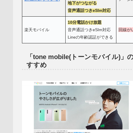
地下がつながる
音声通話つきeSIm対応
10分電話かけ放題
楽天モバイル
音声通話つきeSIm対応
回線が
Lineの年齢認証ができる
「tone mobile(トーンモバイ
すすめ