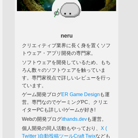
neru
クリエィティブ業界に長く身を置くソフ
トウェア・アプリ開発の専門家。
ソフトウェアを開発しているため、もち
ろん数々のソフトウェアを触っていま
す。専門家視点で詳しいレビューを行っ
ています。
ゲーム開発ブログ
ER Game Design
も運
営。専門なのでゲーミングPC、クリエ
イターPCも詳しい!ゲームが好き!
Webの開発ブログ
ithands.dev
も運営。
個人開発の同人活動もやっており、
X (
Twitter )自動投稿ツールCraft Twix
なども