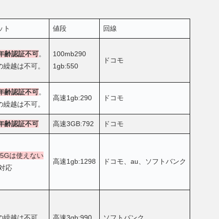
ット
値段
回線
の年齢認証不可
。
100mb290
ドコモ
の繰越は不可。
1gb:550
の年齢認証不可
。
高速1gb:290
ドコモ
の繰越は不可。
の年齢認証不可
高速3GB:792
ドコモ
で5Gは使えない
高速1gb:1298
ドコモ、au、ソフトバンク
非対応
の繰越は不可
高速3gb:990
ソフトバンク