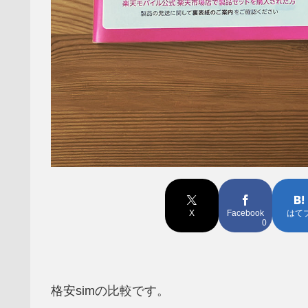
X
Facebook
はて
0
格安simの比較です。