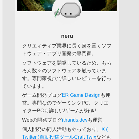
neru
クリエィティブ業界に長く身を置くソフ
トウェア・アプリ開発の専門家。
ソフトウェアを開発しているため、もち
ろん数々のソフトウェアを触っていま
す。専門家視点で詳しいレビューを行っ
ています。
ゲーム開発ブログ
ER Game Design
も運
営。専門なのでゲーミングPC、クリエ
イターPCも詳しい!ゲームが好き!
Webの開発ブログ
ithands.dev
も運営。
個人開発の同人活動もやっており、
X (
Twitter )自動投稿ツールCraft Twix
なども