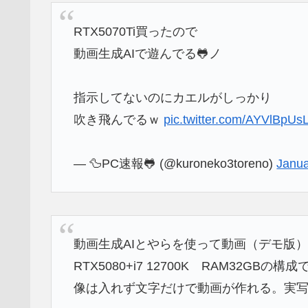
RTX5070Ti買ったので
動画生成AIで遊んでる🐸ノ
指示してないのにカエルがしっかり
吹き飛んでるｗ
pic.twitter.com/AYVlBpUs
— 🦆PC速報🐸 (@kuroneko3toreno)
Janua
動画生成AIとやらを使って動画（デモ版
RTX5080+i7 12700K RAM32
像は入れず文字だけで動画が作れる。実