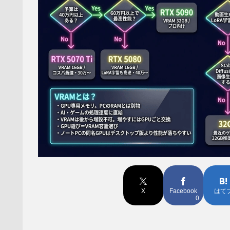
X
Facebook
はて
0