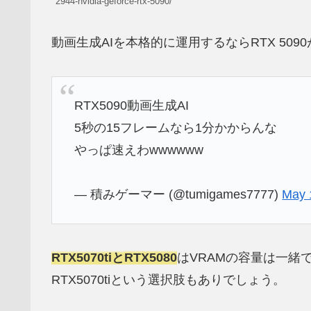
2944-nvidia-geforce-rtx-5090/
動画生成AIを本格的に運用するならRTX 509
RTX5090動画生成AI
5秒の15フレームなら1分かからんな
やっぱ速えわwwwwww
— 積みゲーマー (@tumigames7777)
May 
RTX5070tiと
RTX5080
はVRAMの容量は一緒
RTX5070tiという選択肢もありでしょう。