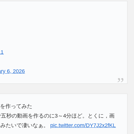
L1
ry 6, 2026
）を作ってみた
GBの構成で五秒の動画を作るのに3～4分ほど。とくに，画
写みたいで凄いなぁ。
pic.twitter.com/DY7J2x2fKL