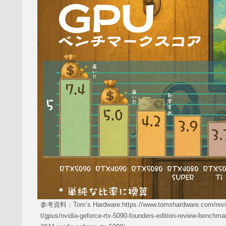
参考資料：Tom’s Hardware:https://www.tomshardware.com/review
t/gpus/nvidia-geforce-rtx-5090-founders-edition-review-benchm