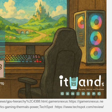
s/gpu-hierarchy%2C4388.html,gamersnexus:https://gamersnexus.ne
arks-gaming-thermals-power,TechSpot :https://www.techspot.com/review/