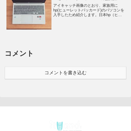
安全性
アイキャッチ画像のとおり、家族用に
hp(ヒューレットパッカード)のパソコンを
入手したため紹介します。日本hp（ヒュ
ーレットパッカード/OMEN）はどこの国
のメーカーか?ノートパソコンの危険性・
安全性上記のようなビジネスPCなら5万
ぐらいから...
コメント
コメントを書き込む