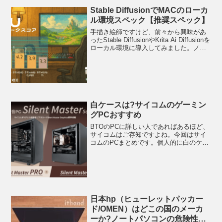
Stable DiffusionでMACのローカ
ル環境スペック【推奨スペック】
手描き絵師ですけど、前々から興味があ
ったStable DiffusionやKrita Ai Diffusionを
ローカル環境に導入してみました。ノー
トパソコン・MAC事情をまとめていきま
す。主な目的は自分絵をLoRAで再現して
効率化すること...
白ケースは?サイコムのゲーミン
グPCおすすめ
BTOのPCに詳しい人であればあるほど、
サイコムはご存知ですよね。今回はサイ
コムのPCまとめです。個人的に白のケー
スの方が好きなためそのあたりも詳しく
解説していきます。サイコムのセールの
時期 ←セールはこちらの記事！白ケース
は?サイコムのゲ...
日本hp（ヒューレットパッカー
ド/OMEN）はどこの国のメーカ
ーか?ノートパソコンの危険性・