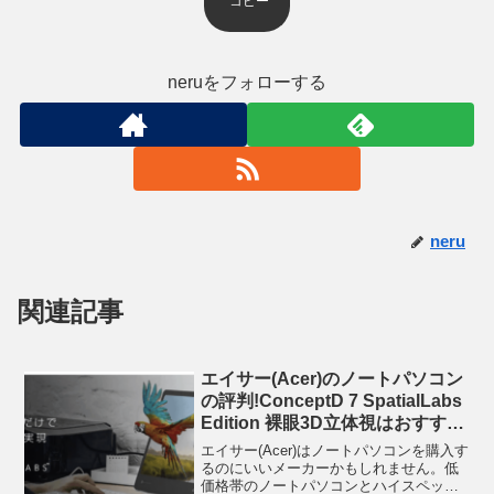
コピー
neruをフォローする
neru
関連記事
エイサー(Acer)のノートパソコン
の評判!ConceptD 7 SpatialLabs
Edition 裸眼3D立体視はおすす
め!?
エイサー(Acer)はノートパソコンを購入す
るのにいいメーカーかもしれません。低
価格帯のノートパソコンとハイスペック