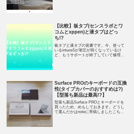
のノートPCがあります。コスパがよい低
価格帯のノートパソコン(aspireなど)ハイ
スペックのクリエイターノートPC(Con...
【比較】板タブ(センスラボとワ
コムとxppen)と液タブはどっ
ち!?
板タブと液タブの覚書です。今、使って
いるintuos5が筆圧が弱くなっているけ
ど、もうサポートが終了していて修理と
いう選択肢がないため、そろそろ買い替
え時かなです。(追記)xencelabsが話題に
なり、少し気になっていましたが、8年ぶ
りに...
Surface PROのキーボードの互換
性(タイプカバーのおすすめは?)
【型落ち新品は最高!?】
型落ち新品Surface PROとキーボードを
買ったため、めもしておきます。どうし
て選んだかはnoteに寄稿しましたこちら
の記事はSurface PRO6の開封レビューと
周辺機器のレビューです。Surface PRO6
型落ち新品はおすすめ!...