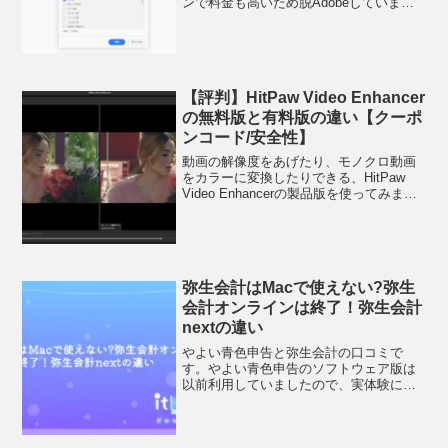
ンで料金も高いため脱Adobeしていま
す。【ocrの精度比較】いきなりPDF、
Adobe Acrobat、読取革命、JustPDFの違
い【評判】OS...
【評判】HitPaw Video Enhancer
の無料版と有料版の違い【クーポ
ンコード/安全性】
動画の解像度をあげたり、モノクロ動画
をカラーに変換したりできる、HitPaw
Video Enhancerの製品版を使ってみまし
た。画像などたっぷりで紹介していきま
す。HitPaw Video Enhancer(ヒットポー
ビデオエンハンス)...
弥生会計はMacで使えない?弥生
会計オンラインは終了！弥生会計
nextの違い
やよい青色申告と弥生会計の口コミで
す。やよい青色申告のソフトウェア版は
以前利用していましたので、実体験に基
づき、いいところも悪評もまとめていき
ます。今は税理士をつけています。弥生
会計はMacで使えない?弥生会計オンライ